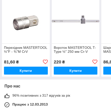
Перехідник MASTERTOOL
Вороток MASTERTOOL T-
Шарн
½"F - ⅜"M CrV
Type ½" 250 мм Cr-V
MAS
81,60
220
86,
₴
₴
Купити
Купити
Про нас
96% позитивних з 317 відгуків за рік
Працює з 12.03.2013