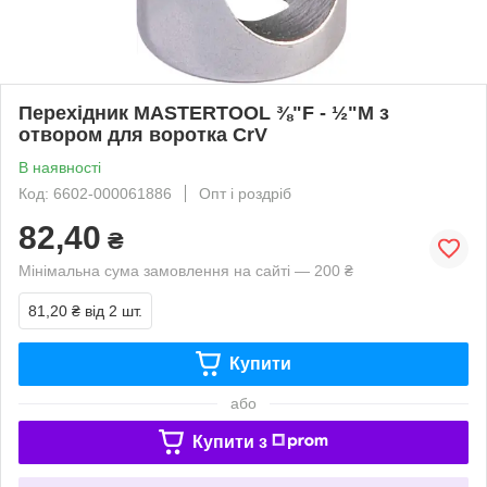
Перехідник MASTERTOOL ⅜"F - ½"M з
отвором для воротка CrV
В наявності
Код: 6602-000061886
Опт і роздріб
82,40
₴
Мінімальна сума замовлення на сайті — 200 ₴
81,20 ₴
від 2 шт.
Купити
або
Купити з