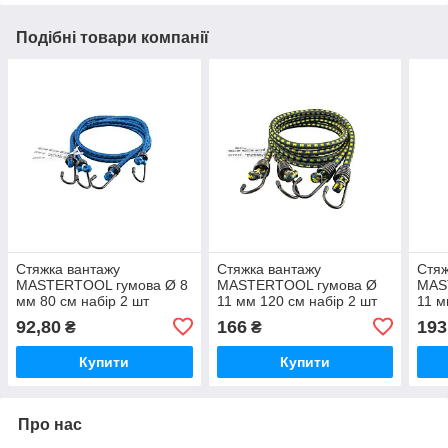
Подібні товари компанії
Стяжка вантажу
Стяжка вантажу
Стяж
MASTERTOOL гумова Ø 8
MASTERTOOL гумова Ø
MAS
мм 80 см набір 2 шт
11 мм 120 см набір 2 шт
11 м
92,80
166
193
₴
₴
Купити
Купити
Про нас