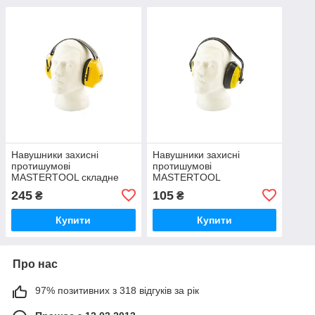
Навушники захисні
Навушники захисні
протишумові
протишумові
MASTERTOOL складне
MASTERTOOL
оголов&#x27;я III-EN 352-
регульоване
245
105
₴
₴
1 SNR 25 DB
оголов&#x27;я III-EN 352-
1 SNR 22 DB
Купити
Купити
Про нас
97% позитивних з 318 відгуків за рік