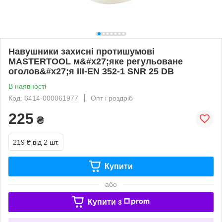
Навушники захисні протишумові
MASTERTOOL м&#x27;яке регульоване
оголов&#x27;я III-EN 352-1 SNR 25 DB
В наявності
Код: 6414-000061977
Опт і роздріб
225
₴
219 ₴
від 2 шт.
Купити
або
Купити з