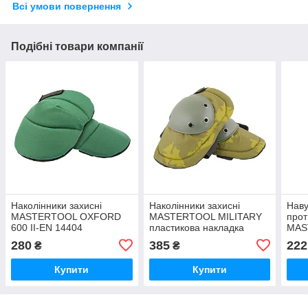
Всі умови повернення
Подібні товари компанії
Наколінники захисні
Наколінники захисні
Наву
MASTERTOOL OXFORD
MASTERTOOL MILITARY
прот
600 II-EN 14404
пластикова накладка
MAS
регу
280
385
222
₴
₴
огол
1 SN
Купити
Купити