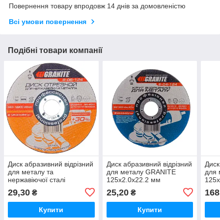
Повернення товару впродовж 14 днів за домовленістю
Всі умови повернення
Подібні товари компанії
Диск абразивний відрізний
Диск абразивний відрізний
Диск
для металу та
для металу GRANITE
для
нержавіючої сталі
125х2.0х22.2 мм
125х
GRANITE PROFI +30
29,30
25,20
168
₴
₴
125х2.0х22.2 мм
Купити
Купити