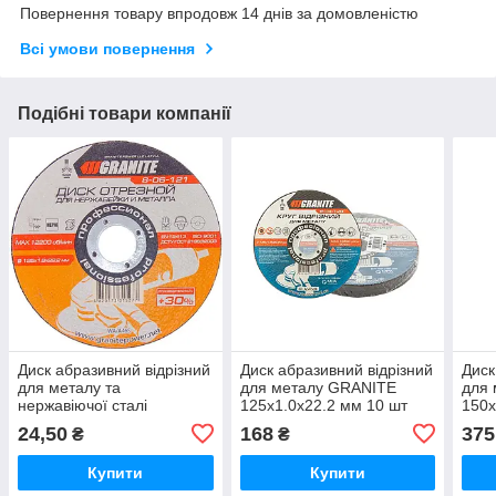
Повернення товару впродовж 14 днів за домовленістю
Всі умови повернення
Подібні товари компанії
Диск абразивний відрізний
Диск абразивний відрізний
Диск
для металу та
для металу GRANITE
для
нержавіючої сталі
125х1.0х22.2 мм 10 шт
150х
GRANITE PROFI +30
24,50
168
375
₴
₴
125х1.6х22.2 мм
Купити
Купити