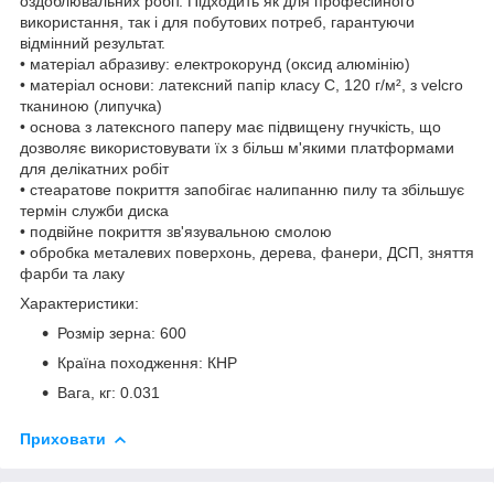
оздоблювальних робіт. Підходить як для професійного
використання, так і для побутових потреб, гарантуючи
відмінний результат.
• матеріал абразиву: електрокорунд (оксид алюмінію)
• матеріал основи: латексний папір класу С, 120 г/м², з velcro
тканиною (липучка)
• основа з латексного паперу має підвищену гнучкість, що
дозволяє використовувати їх з більш м'якими платформами
для делікатних робіт
• стеаратове покриття запобігає налипанню пилу та збільшує
термін служби диска
• подвійне покриття зв'язувальною смолою
• обробка металевих поверхонь, дерева, фанери, ДСП, зняття
фарби та лаку
Характеристики:
Розмір зерна: 600
Країна походження: КНР
Вага, кг: 0.031
Приховати