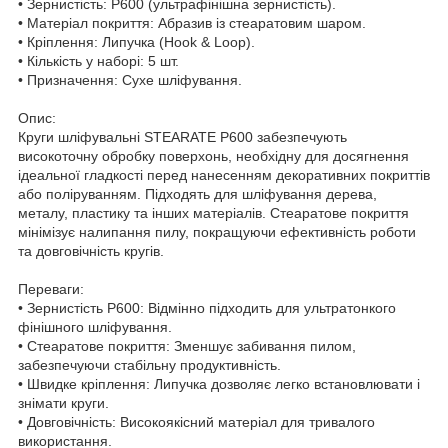
• Зернистість: P600 (ультрафінішна зернистість).
• Матеріал покриття: Абразив із стеаратовим шаром.
• Кріплення: Липучка (Hook & Loop).
• Кількість у наборі: 5 шт.
• Призначення: Сухе шліфування.
Опис:
Круги шліфувальні STEARATE P600 забезпечують
високоточну обробку поверхонь, необхідну для досягнення
ідеальної гладкості перед нанесенням декоративних покриттів
або поліруванням. Підходять для шліфування дерева,
металу, пластику та інших матеріалів. Стеаратове покриття
мінімізує налипання пилу, покращуючи ефективність роботи
та довговічність кругів.
Переваги:
• Зернистість P600: Відмінно підходить для ультратонкого
фінішного шліфування.
• Стеаратове покриття: Зменшує забивання пилом,
забезпечуючи стабільну продуктивність.
• Швидке кріплення: Липучка дозволяє легко встановлювати і
знімати круги.
• Довговічність: Високоякісний матеріал для тривалого
використання.