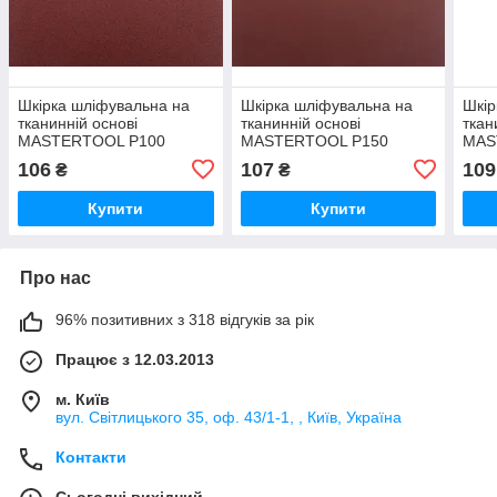
Шкірка шліфувальна на
Шкірка шліфувальна на
Шкір
тканинній основі
тканинній основі
ткан
MASTERTOOL Р100
MASTERTOOL Р150
MAS
230х280 мм 5 шт
230х280 мм 5 шт
230х
106
107
109
₴
₴
Купити
Купити
Про нас
96% позитивних з 318 відгуків за рік
Працює з 12.03.2013
м. Київ
вул. Світлицького 35, оф. 43/1-1, , Київ, Україна
Контакти
Сьогодні вихідний