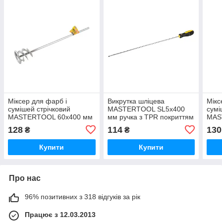
Міксер для фарб і
Викрутка шліцева
Мікс
сумішей стрічковий
MASTERTOOL SL5х400
сумі
MASTERTOOL 60х400 мм
мм ручка з TPR покриттям
MAS
128
114
130
₴
₴
Купити
Купити
Про нас
96% позитивних з 318 відгуків за рік
Працює з 12.03.2013