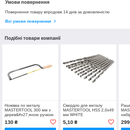
Умови повернення
Повернення товару впродовж 14 днів за домовленістю
Всі умови повернення
Подібні товари компанії
Ножівка по металу
Свердло для металу
Рашп
MASTERTOOL 300 мм з
MASTERTOOL HSS 2,0х49
MAS
дерев&#x27;яною ручкою
мм WHITE
набі
полотно 12,5 мм 24TPI
круг
130
5,10
299
₴
₴