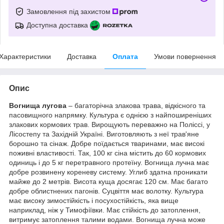
Замовлення під захистом
Доступна доставка
Характеристики
Доставка
Оплата
Умови повернення
Опис
Вогнища лугова
– багаторічна злакова трава, відкісного та
пасовищного напрямку. Культура є однією з найпоширеніших
злакових кормових трав. Вирощують переважно на Поліссі, у
Лісостепу та Західній Україні. Виготовляють з неї трав'яне
борошно та сінаж. Добре поїдається тваринами, має високі
поживні властивості. Так, 100 кг сіна містить до 60 кормових
одиниць і до 5 кг перетравного протеїну. Вогнища лучна має
добре розвинену кореневу систему. Углиб здатна проникати
майже до 2 метрів. Висота куща досягає 120 см. Має багато
добре облистнених пагонів. Суцвіття має волотку. Культура
має високу зимостійкість і посухостійкість, яка вище
наприклад, ніж у Тимофіївки. Має стійкість до затоплення,
витримує затоплення талими водами. Вогнища лучна може