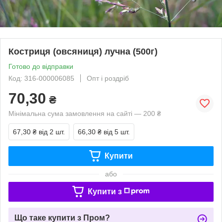
Костриця (овсяниця) лучна (500г)
Готово до відправки
Код: 316-000006085
Опт і роздріб
70,30
₴
Мінімальна сума замовлення на сайті — 200 ₴
67,30 ₴
від 2 шт.
66,30 ₴
від 5 шт.
Купити
або
Купити з
Що таке купити з Пром?