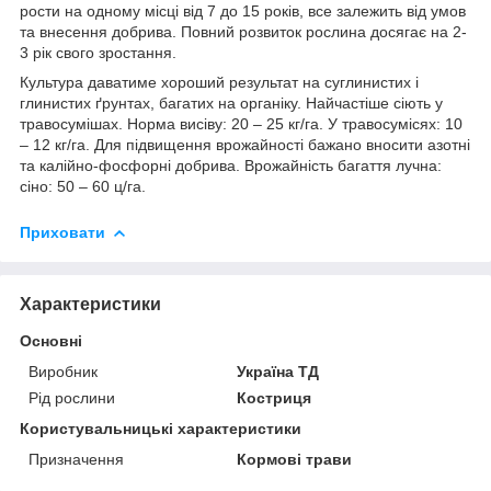
рости на одному місці від 7 до 15 років, все залежить від умов
та внесення добрива. Повний розвиток рослина досягає на 2-
3 рік свого зростання.
Культура даватиме хороший результат на суглинистих і
глинистих ґрунтах, багатих на органіку. Найчастіше сіють у
травосумішах. Норма висіву: 20 – 25 кг/га. У травосумісях: 10
– 12 кг/га. Для підвищення врожайності бажано вносити азотні
та калійно-фосфорні добрива. Врожайність багаття лучна:
сіно: 50 – 60 ц/га.
Приховати
Характеристики
Основні
Виробник
Україна ТД
Рід рослини
Костриця
Користувальницькі характеристики
Призначення
Кормові трави