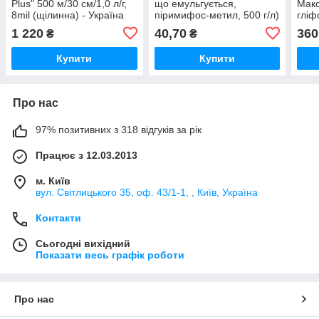
Plus" 500 м/30 см/1,0 л/г,
що емульгується,
Макс
8mil (щілинна) - Україна
піримифос-метил, 500 г/л)
гліф
- Syngenta
ХімА
1 220
40,70
360
₴
₴
Купити
Купити
Про нас
97% позитивних з 318 відгуків за рік
Працює з 12.03.2013
м. Київ
вул. Світлицького 35, оф. 43/1-1, , Київ, Україна
Контакти
Сьогодні вихідний
Показати весь графік роботи
Про нас