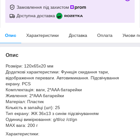
Замовлення під захистом
Доступна доставка
Опис
Характеристики
Доставка
Оплата
Умови п
Опис
Розміри: 120х65х20 мм
Додаткові характеристики: Функція скидання тари,
відображення переваги. Автовимикання. Підсвічування
екрану. PCS
Комплектація: ваги, 2*AAA батарейки
Живлення: 2*AAA батарейки
Матеріал: Пластик
Кількість в запайці (шт): 25
Тип екрану: ЖК 36х13 з синім підсвічуванням
Одиниці вимірювання: g/tl/oz /ct/gn
MAX вага: 200 г
Характеристики: