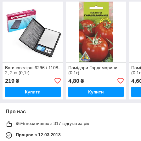
Ваги ювелірні 6296 / 1108-
Помідори Гардемарини
Помі
2, 2 кг (0,1г)
(0.1г)
(0.1г
219
4,80
4,6
₴
₴
Купити
Купити
Про нас
96% позитивних з 317 відгуків за рік
Працює з 12.03.2013