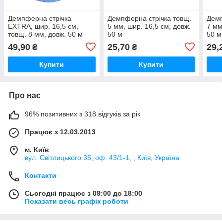
Демпферна стрічка
Демпферна стрічка товщ.
Демп
EXTRA, шир. 16,5 см,
5 мм, шир. 16,5 см, довж.
7 мм
товщ. 8 мм, довж. 50 м
50 м
50 м
49,90
25,70
29,
₴
₴
Купити
Купити
Про нас
96% позитивних з 318 відгуків за рік
Працює з 12.03.2013
м. Київ
вул. Світлицького 35, оф. 43/1-1, , Київ, Україна
Контакти
Сьогодні працює з 09:00 до 18:00
Показати весь графік роботи