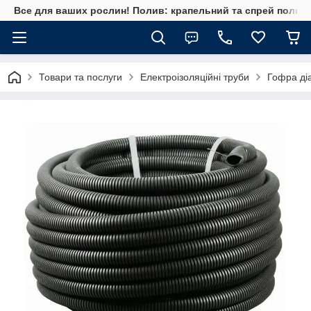
Все для ваших рослин! Полив: крапельний та спрей полив, 
Товари та послуги
Електроізоляційні труби
Гофра діа