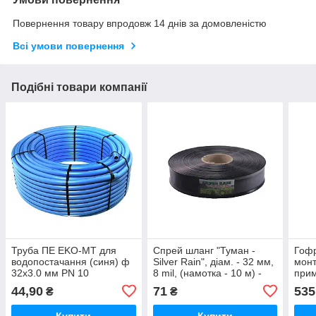
Повернення товару впродовж 14 днів за домовленістю
Всі умови повернення
Подібні товари компанії
Труба ПЕ EKO-MT для
Спрей шланг "Туман -
Гофр
водопостачання (синя) ф
Silver Rain", діам. - 32 мм,
монт
32x3.0 мм PN 10
8 mil, (намотка - 10 м) -
прим
(Польща) - бухта 200 м
Україна
44,90
71
535
₴
₴
Купити
Купити