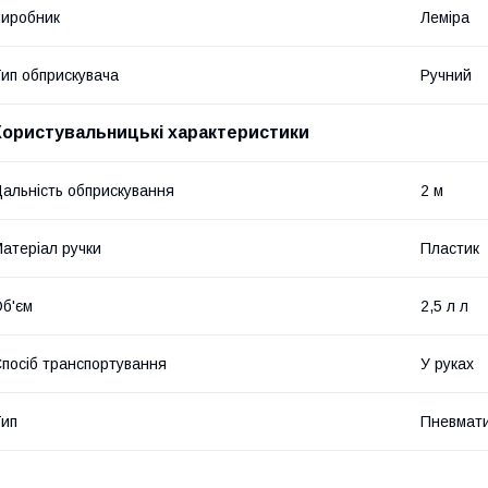
иробник
Леміра
ип обприскувача
Ручний
Користувальницькі характеристики
альність обприскування
2 м
атеріал ручки
Пластик
б'єм
2,5 л л
посіб транспортування
У руках
ип
Пневмат