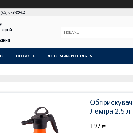
 (63) 679-26-01
н!
 спрей
асіння
АС
КОНТАКТЫ
ДОСТАВКА И ОПЛАТА
Обприскувач
Леміра 2.5 л
197 ₴