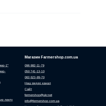
Магазин Farmershop.com.ua
мер-1"
096 882-11-79
мер-
050 741-13-10
063 623-89-70
а
Наш видео канал
Сайт
fermershop@ukr.net
ую ленту
info@fermershop.com.ua