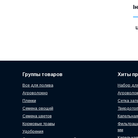
І
Ц
Группы товаров
Хиты п
Все для полива
Набор для
Агроволокно
Агроволок
Пленки
Сетка зат
Семена овощей
Твердотоп
Семена цветов
Капельная
Кормовые травы
Фильтраци
мм
Удобрения
Капельная