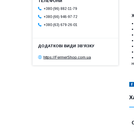
+380 (96) 882-11-79
+380 (66) 946-97-72
•
+380 (63) 679-26-01
•
•
•
•
•
https://FermerShop.com.ua
•
н
Х