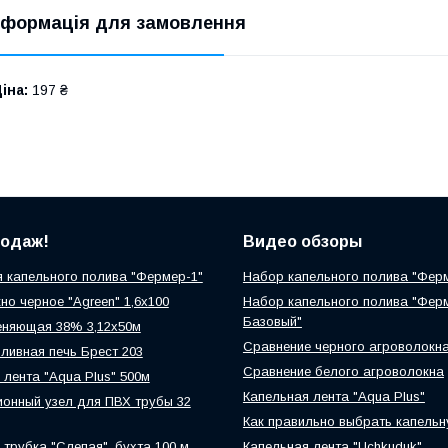
нформація для замовлення
іна:
197 ₴
родаж!
Видео обзоры
 капельного полива "Фермер-1"
Набор капельного полива "Фер
но черное "Agreen" 1,6х100
Набор капельного полива "Фер
Базовый"
еняющая 38% 3,12х50м
Сравнение черного агроволокн
ливная печь Брест 203
Сравнение белого агроволокна
 лента "Aqua Plus" 500м
Капельная лента "Aqua Plus"
онный узел для ПВХ трубы 32
Как правильно выбрать капельн
 трубка "Слепая", бухта 100 м
Капельная лента "Uchkuduk"