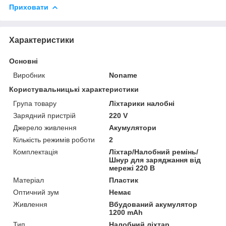
Приховати
Характеристики
Основні
Виробник
Noname
Користувальницькі характеристики
Група товару
Ліхтарики налобні
Зарядний пристрій
220 V
Джерело живлення
Акумулятори
Кількість режимів роботи
2
Комплектація
Ліхтар/Налобний ремінь/
Шнур для заряджання від
мережі 220 В
Матеріал
Пластик
Оптичний зум
Немає
Живлення
Вбудований акумулятор
1200 mAh
Тип
Налобний ліхтар