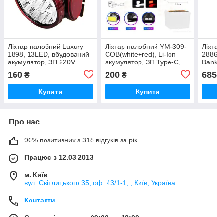
Ліхтар налобний Luxury
Ліхтар налобний YM-309-
Ліхт
1898, 13LED, вбудований
COB(white+red), Li-Ion
288
акумулятор, ЗП 220V
акумулятор, ЗП Type-C,
Bank
Box
акум
160
200
685
₴
₴
Купити
Купити
Про нас
96% позитивних з 318 відгуків за рік
Працює з 12.03.2013
м. Київ
вул. Світлицького 35, оф. 43/1-1, , Київ, Україна
Контакти