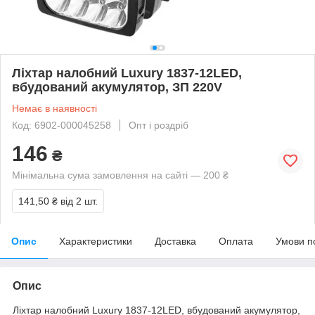
Ліхтар налобний Luxury 1837-12LED,
вбудований акумулятор, ЗП 220V
Немає в наявності
Код: 6902-000045258
Опт і роздріб
146
₴
Мінімальна сума замовлення на сайті — 200 ₴
141,50 ₴
від 2 шт.
Опис
Характеристики
Доставка
Оплата
Умови п
Опис
Ліхтар налобний Luxury 1837-12LED, вбудований акумулятор,