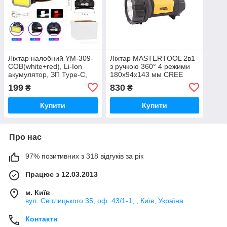
Ліхтар налобний YM-309-
Ліхтар MASTERTOOL 2в1
COB(white+red), Li-Ion
з ручкою 360° 4 режими
акумулятор, ЗП Type-C,
180х94х143 мм CREE
Box
LED+COB LED 4xAA ABS
199
830
₴
₴
Купити
Купити
Про нас
97% позитивних з 318 відгуків за рік
Працює з 12.03.2013
м. Київ
вул. Світлицького 35, оф. 43/1-1, , Київ, Україна
Контакти