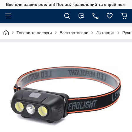
Все для ваших рослин! Полив: крапельний та спрей полив, 
Товари та послуги
Електротовари
Ліхтарики
Ручні