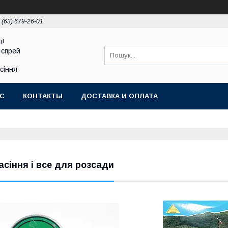
 (63) 679-26-01
н!
 спрей
асіння
АС
КОНТАКТЫ
ДОСТАВКА И ОПЛАТА
асіння і все для розсади