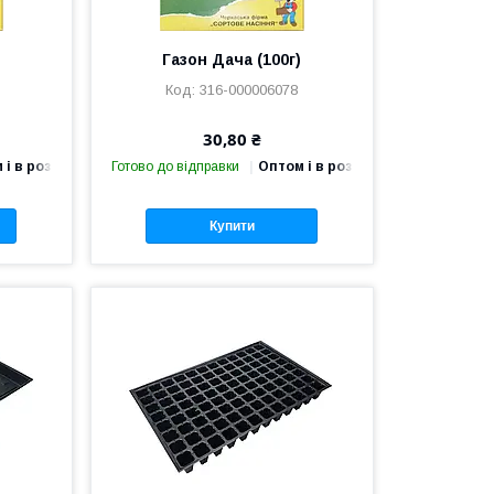
)
Газон Дача (100г)
316-000006078
30,80 ₴
 і в роздріб
Готово до відправки
Оптом і в роздріб
Купити