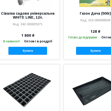
Сівалка садова універсальна
Газон Дача (500г
WHITE LINE, 12л.
316-000008509
342-000025371
128 ₴
1 800 ₴
Готово до відправки
Оптом
В наявності
Оптом і в роздріб
Купити
Купити