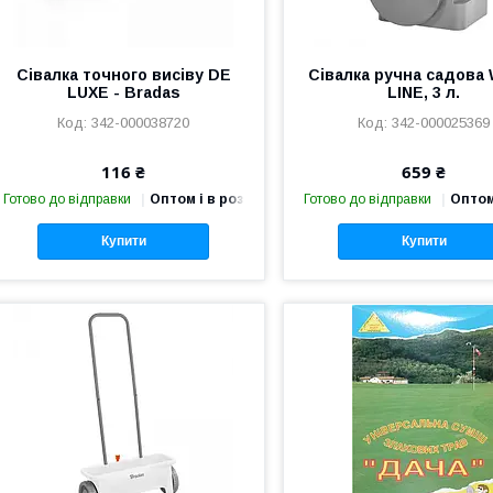
Сівалка точного висіву DE
Сівалка ручна садова
LUXE - Bradas
LINE, 3 л.
342-000038720
342-000025369
116 ₴
659 ₴
Готово до відправки
Оптом і в роздріб
Готово до відправки
Оптом
Купити
Купити