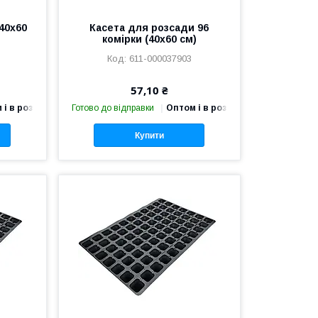
40х60
Касета для розсади 96
комірки (40х60 см)
611-000037903
57,10 ₴
 і в роздріб
Готово до відправки
Оптом і в роздріб
Купити