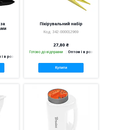
 за
Пікірувальний набір
ами
342-000012969
27,80 ₴
Готово до відправки
Оптом і в роздріб
 і в роздріб
Купити