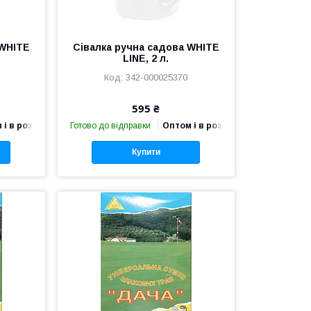
 WHITE
Сівалка ручна садова WHITE
LINE, 2 л.
342-000025370
595 ₴
 і в роздріб
Готово до відправки
Оптом і в роздріб
Купити