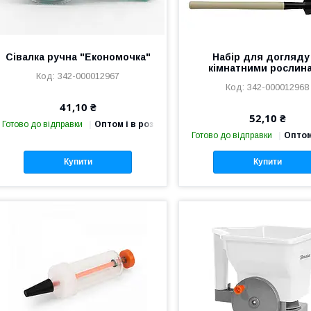
Сівалка ручна "Економочка"
Набір для догляду
кімнатними рослин
342-000012967
342-000012968
41,10 ₴
52,10 ₴
Готово до відправки
Оптом і в роздріб
Готово до відправки
Оптом
Купити
Купити