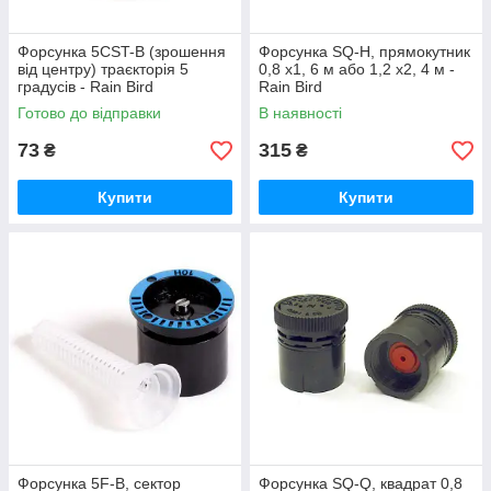
Форсунка 5CST-B (зрошення
Форсунка SQ-H, прямокутник
від центру) траєкторія 5
0,8 х1, 6 м або 1,2 х2, 4 м -
градусів - Rain Bird
Rain Bird
Готово до відправки
В наявності
73
315
₴
₴
Купити
Купити
Форсунка 5F-B, сектор
Форсунка SQ-Q, квадрат 0,8