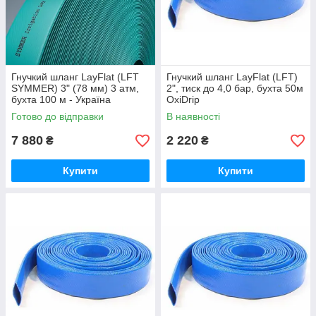
Гнучкий шланг LayFlat (LFT
Гнучкий шланг LayFlat (LFT)
SYMMER) 3" (78 мм) 3 атм,
2", тиск до 4,0 бар, бухта 50м
бухта 100 м - Україна
OxiDrip
Готово до відправки
В наявності
7 880
2 220
₴
₴
Купити
Купити