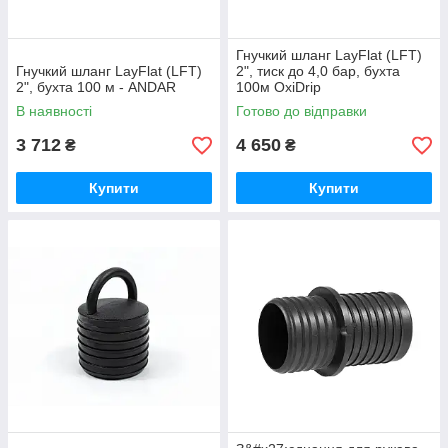
Гнучкий шланг LayFlat (LFT)
Гнучкий шланг LayFlat (LFT)
2", тиск до 4,0 бар, бухта
2", бухта 100 м - ANDAR
100м OxiDrip
В наявності
Готово до відправки
3 712
4 650
₴
₴
Купити
Купити