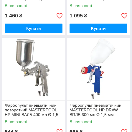
плоский факел 125-170 л/хв
круглий/плоский факел 150-
В наявності
В наявності
1,5-2,5 бар
220 л/хв 3-4 бар
1 460
1 095
₴
₴
Купити
Купити
Фарбопульт пневматичний
Фарбопульт пневматичний
поворотний MASTERTOOL
MASTERTOOL HP DRAW
HP MINI ВАЛБ 400 мл Ø 1,5
ВПЛБ 600 мл Ø 1,5 мм
мм круглий/плоский факел
круглий/плоский факел 120-
В наявності
В наявності
70-130 л/хв 2,5-4,0 бар
180 л/хв 3,5-5 бар
644
665
₴
₴