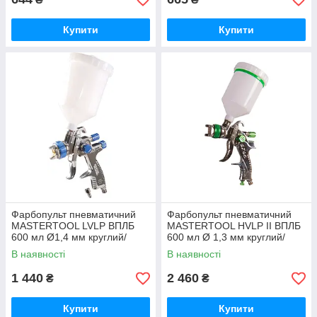
Купити
Купити
Фарбопульт пневматичний
Фарбопульт пневматичний
MASTERTOOL LVLP ВПЛБ
MASTERTOOL HVLP II ВПЛБ
600 мл Ø1,4 мм круглий/
600 мл Ø 1,3 мм круглий/
плоский факел 125-170 л/хв
плоский факел 180-260 л/хв
В наявності
В наявності
1,5-2,5 бар
3-4 бар
1 440
2 460
₴
₴
Купити
Купити