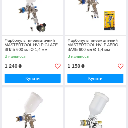
Фарбопульт пневматичний
Фарбопульт пневматичний
MASTERTOOL HVLP GLAZE
MASTERTOOL HVLP AERO
ВПЛБ 600 мл Ø 1,4 мм
ВАЛБ 600 мл Ø 1,4 мм
круглий/плоский факел 150-
круглий/плоский факел 170-
В наявності
В наявності
220 л/хв 3-4 бар манометр
260 л/хв 3-4 бар
1 240
1 150
₴
₴
Купити
Купити