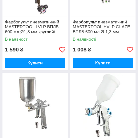
Фарбопульт пневматичний
Фарбопульт пневматичний
MASTERTOOL LVLP ВПЛБ
MASTERTOOL HVLP GLAZE
600 мл Ø1,3 мм круглий/
ВПЛБ 600 мл Ø 1,3 мм
плоский факел 125-170 л/хв
круглий/плоский факел 150-
В наявності
В наявності
1,5-2,5 бар манометр
220 л/хв 3-4 бар
1 590
1 008
₴
₴
Купити
Купити