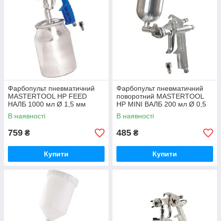
Фарбопульт пневматичний
Фарбопульт пневматичний
MASTERTOOL HP FEED
поворотний MASTERTOOL
НАЛБ 1000 мл Ø 1,5 мм
HP MINI ВАЛБ 200 мл Ø 0,5
круглий/плоский факел 160-
мм круглий факел 60-90 л/хв
В наявності
В наявності
220 л/хв 3,5-5 бар
2,5-4,0 бар
759
485
₴
₴
Купити
Купити