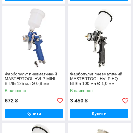
Фарбопульт пневматичний
Фарбопульт пневматичний
MASTERTOOL HVLP MINI
MASTERTOOL HVLP HQ
ВПЛБ 125 мл Ø 0,8 мм
ВПЛБ 100 мл Ø 1,0 мм
круглий/плоский факел 70-
круглий/плоский факел 200
В наявності
В наявності
110 л/хв 2-2,5 бар
л/хв 1,5-3 бар
672
3 450
₴
₴
Купити
Купити