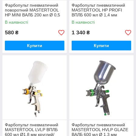
Фарбопульт пневматичний
Фарбопульт пневматичний
поворотний MASTERTOOL
MASTERTOOL HP PROFI
HP MINI ВАЛБ 200 мл Ø 0,5
ВПЛБ 600 мл Ø 1,4 мм
мм круглий/плоский факел
круглий/плоский факел 120-
В наявності
В наявності
60-90 л/хв 2,5-4,0 бар
170 л/хв 3,5-5 бар
580
1 340
₴
₴
Купити
Купити
Фарбопульт пневматичний
Фарбопульт пневматичний
MASTERTOOL LVLP ВПЛБ
MASTERTOOL HVLP GLAZE
600 мл Ø1,8 мм круглий/
ВАЛБ 600 мл Ø 1,3 мм