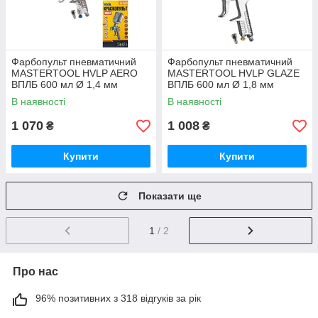
Фарбопульт пневматичний
Фарбопульт пневматичний
MASTERTOOL HVLP AERO
MASTERTOOL HVLP GLAZE
ВПЛБ 600 мл Ø 1,4 мм
ВПЛБ 600 мл Ø 1,8 мм
круглий/плоский факел 170-
круглий/плоский факел 150-
В наявності
В наявності
260 л/хв 3-4 бар
220 л/хв 3-4 бар
1 070
1 008
₴
₴
Купити
Купити
Показати ще
1
/ 2
Про нас
96% позитивних з 318 відгуків за рік