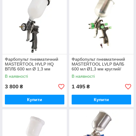
Фарбопульт пневматичний
Фарбопульт пневматичний
MASTERTOOL HVLP HQ
MASTERTOOL LVLP ВАЛБ
ВПЛБ 600 мл Ø 1,3 мм
600 мл Ø1,3 мм круглий/
круглий/плоский факел 400
плоский факел 125-170 л/хв
В наявності
В наявності
л/хв 2-3 бар
1,5-2,5 бар
3 800
1 495
₴
₴
Купити
Купити