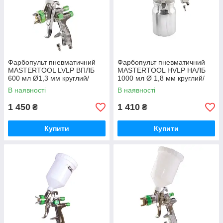
Фарбопульт пневматичний
Фарбопульт пневматичний
MASTERTOOL LVLP ВПЛБ
MASTERTOOL HVLP НАЛБ
600 мл Ø1,3 мм круглий/
1000 мл Ø 1,8 мм круглий/
плоский факел 125-170 л/хв
плоский факел 130-210 л/хв
В наявності
В наявності
1,5-2,5 бар
3-4 бар
1 450
1 410
₴
₴
Купити
Купити