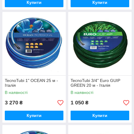
Купити
Купити
TecnoTubi 1" OCEAN 25 м -
TecnoTubi 3/4" Euro GUIP
Італія
GREEN 20 м - Італія
В наявності
В наявності
3 270
1 050
₴
₴
Купити
Купити